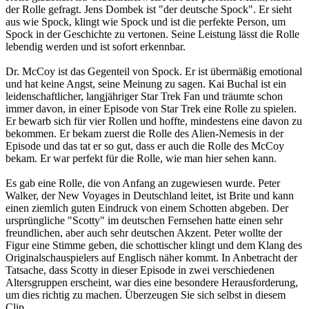
der Rolle gefragt. Jens Dombek ist "der deutsche Spock". Er sieht
aus wie Spock, klingt wie Spock und ist die perfekte Person, um
Spock in der Geschichte zu vertonen. Seine Leistung lässt die Rolle
lebendig werden und ist sofort erkennbar.
Dr. McCoy ist das Gegenteil von Spock. Er ist übermäßig emotional
und hat keine Angst, seine Meinung zu sagen. Kai Buchal ist ein
leidenschaftlicher, langjähriger Star Trek Fan und träumte schon
immer davon, in einer Episode von Star Trek eine Rolle zu spielen.
Er bewarb sich für vier Rollen und hoffte, mindestens eine davon zu
bekommen. Er bekam zuerst die Rolle des Alien-Nemesis in der
Episode und das tat er so gut, dass er auch die Rolle des McCoy
bekam. Er war perfekt für die Rolle, wie man hier sehen kann.
Es gab eine Rolle, die von Anfang an zugewiesen wurde. Peter
Walker, der New Voyages in Deutschland leitet, ist Brite und kann
einen ziemlich guten Eindruck von einem Schotten abgeben. Der
ursprüngliche "Scotty" im deutschen Fernsehen hatte einen sehr
freundlichen, aber auch sehr deutschen Akzent. Peter wollte der
Figur eine Stimme geben, die schottischer klingt und dem Klang des
Originalschauspielers auf Englisch näher kommt. In Anbetracht der
Tatsache, dass Scotty in dieser Episode in zwei verschiedenen
Altersgruppen erscheint, war dies eine besondere Herausforderung,
um dies richtig zu machen. Überzeugen Sie sich selbst in diesem
Clip.