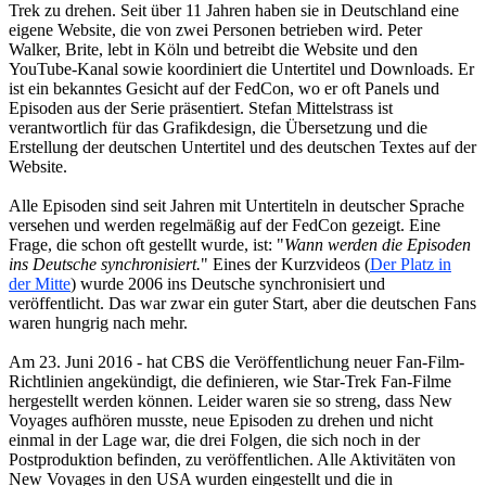
Trek zu drehen. Seit über 11 Jahren haben sie in Deutschland eine
eigene Website, die von zwei Personen betrieben wird. Peter
Walker, Brite, lebt in Köln und betreibt die Website und den
YouTube-Kanal sowie koordiniert die Untertitel und Downloads. Er
ist ein bekanntes Gesicht auf der FedCon, wo er oft Panels und
Episoden aus der Serie präsentiert. Stefan Mittelstrass ist
verantwortlich für das Grafikdesign, die Übersetzung und die
Erstellung der deutschen Untertitel und des deutschen Textes auf der
Website.
Alle Episoden sind seit Jahren mit Untertiteln in deutscher Sprache
versehen und werden regelmäßig auf der FedCon gezeigt. Eine
Frage, die schon oft gestellt wurde, ist: "
Wann werden die Episoden
ins Deutsche synchronisiert.
" Eines der Kurzvideos (
Der Platz in
der Mitte
) wurde 2006 ins Deutsche synchronisiert und
veröffentlicht. Das war zwar ein guter Start, aber die deutschen Fans
waren hungrig nach mehr.
Am 23. Juni 2016 - hat CBS die Veröffentlichung neuer Fan-Film-
Richtlinien angekündigt, die definieren, wie Star-Trek Fan-Filme
hergestellt werden können. Leider waren sie so streng, dass New
Voyages aufhören musste, neue Episoden zu drehen und nicht
einmal in der Lage war, die drei Folgen, die sich noch in der
Postproduktion befinden, zu veröffentlichen. Alle Aktivitäten von
New Voyages in den USA wurden eingestellt und die in