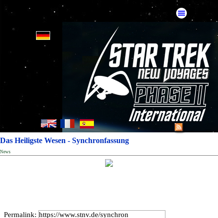
Das Heiligste Wesen - Synchronfassung
News
Permalink: