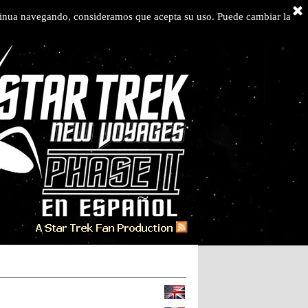
ontinua navegando, consideramos que acepta su uso. Puede cambiar la