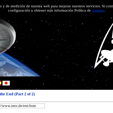
 uso y de medición de nuestra web para mejorar nuestros servicios. Si c
Noticias
Episodios
Extras
Información
Enlaces
Acerca de
configuración u obtener más información Política de
cookies
.
the End (Part 2 of 2)