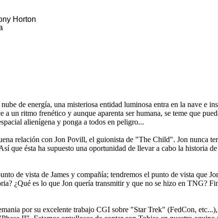
Pony Horton
a
 nube de energía, una misteriosa entidad luminosa entra en la nave e ins
rece a un ritmo frenético y aunque aparenta ser humana, se teme que pue
pacial alienígena y ponga a todos en peligro...
uena relación con Jon Povill, el guionista de "The Child". Jon nunca te
sí que ésta ha supuesto una oportunidad de llevar a cabo la historia de 
punto de vista de James y compañía; tendremos el punto de vista que Jon 
storia? ¿Qué es lo que Jon quería transmitir y que no se hizo en TNG? F
ania por su excelente trabajo CGI sobre "Star Trek" (FedCon, etc...), 