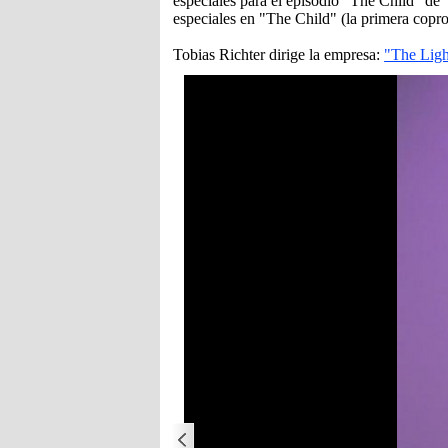
especiales para el episodio "The Child" de 
especiales en "The Child" (la primera cop
Tobias Richter dirige la empresa:
"The Lig