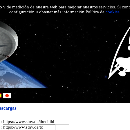
 uso y de medición de nuestra web para mejorar nuestros servicios. Si c
Noticias
Episodios
Extras
Información
Enlaces
Acerca de
configuración u obtener más información Política de
cookies
.
Descargas
1:
2: