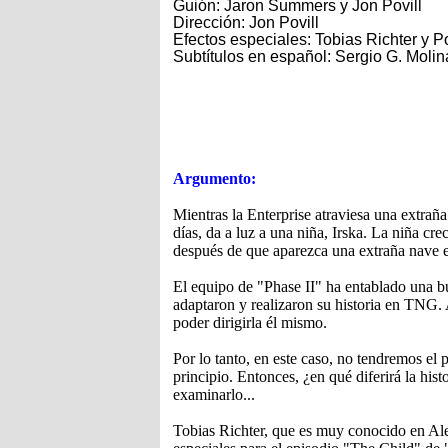
Guión: Jaron Summers y Jon Povill
Dirección: Jon Povill
Efectos especiales: Tobias Richter y 
Subtítulos en español: Sergio G. Molin
Argumento:
Mientras la Enterprise atraviesa una extraña
días, da a luz a una niña, Irska. La niña c
después de que aparezca una extraña nave es
El equipo de "Phase II" ha entablado una b
adaptaron y realizaron su historia en TNG. A
poder dirigirla él mismo.
Por lo tanto, en este caso, no tendremos el 
principio. Entonces, ¿en qué diferirá la hi
examinarlo...
Tobias Richter, que es muy conocido en Alem