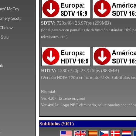
ones' McCoy
omery Scott
SDTV:
720x404 23.97fps (299MB)
 Chekov
(Ideal para ver en pantallas de definición estándar. 16:9 
televisores, etc.)
 Sulu
rk
HDTV:
1280x720p 23.976fps (883MB)
(Versión HDTV 720p en formato MKV. Subtítulos incl
Historial:
Ver. 4x07: Estreno original
Ver. 4x07a: Logo NBC eliminado, solucionados pequeños 
Subtítulos (SRT)
l