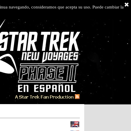
ontinua navegando, consideramos que acepta su uso. Puede cambiar la