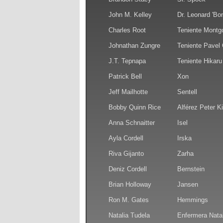
John M. Kelley
Dr. Leonard 'B
Charles Root
Teniente Montg
Johnathan Zungre
Teniente Pavel
J.T. Tepnapa
Teniente Hikaru
Patrick Bell
Xon
Jeff Mailhotte
Sentell
Bobby Quinn Rice
Alférez Peter Ki
Anna Schnaitter
Isel
Ayla Cordell
Irska
Riva Gijanto
Zarha
Deniz Cordell
Bernstein
Brian Holloway
Jansen
Ron M. Gates
Hemmings
Natalia Tudela
Enfermera Nata