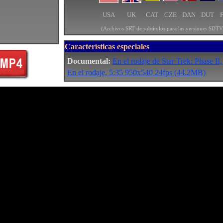
USA
UK
CAT
CZE
DAN
DUT
(Archivos SRT de subtítulos para las versiones SDTV.
Características especiales
Documental:
En el rodaje de Star Trek: Phase II
En el rodaje, 5:35 950x540 24fps (44.2MB)