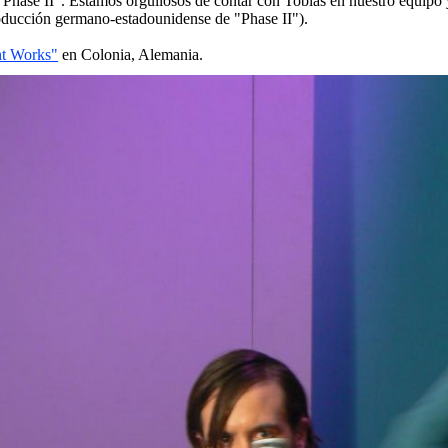
"Phase II". Estamos orgullosos de contar con Tobias en nuestro equipo 
roducción germano-estadounidense de "Phase II").
ht Works"
en Colonia, Alemania.