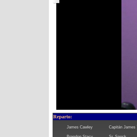
Reparto:
James Cawley
Capitán James T
Brandon Stacy
Sr. Spock