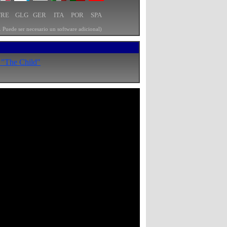
FRE
GLG
GER
ITA
POR
SPA
 Puede ser necesario un software adicional)
, "The Child"