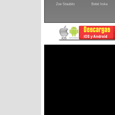
Zoe Staubitz
Bebé Irska